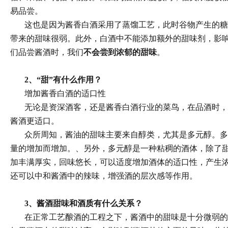
易品尝。
这也是因为
酱香白
酒采用了蒸馏工艺，此时谷物产生的糖
带来的甜味很弱。此外，白酒中不能添加额外的甜味剂，影
们品尝酱酒时，我们
不会尝到浓郁的甜味
。
2、“甜”有什么作用？
增加
酱香白
酒的适口性
无论是资深酒客，还是
酱香白
酒行业的菜鸟，在品酒时，
酱酒更适口。
众所周知，酱油的甜味主要来自醇类，尤其是多元醇。多
量的增加而增加。
、
另外，多元醇是一种粘稠的酒体，除了
加丰满厚实，回味悠长，可以适度增加酒体的适口性，产生
还可以
中和酱酒中的辣味
，
增强酒的层次感
等作用。
3、
酱酒甜味和酒质有什么关系？
在正常工艺酿酒的工程之下，酱酒中的甜味是十分微弱的