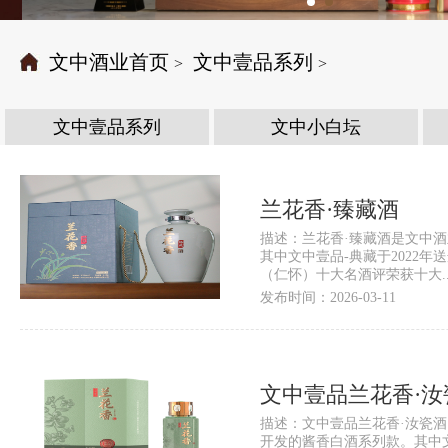
文中酒业首页
文中壹品系列
>
>
文中壹品系列
文中小白坛
兰花香·臻藏酒
描述：兰花香·臻藏酒是文中
其中文中壹品-典藏于2022
（仁怀）十大名酒评荣获十大....
发布时间：2026-03-11
文中壹品兰花香·
酒）
描述：文中壹品兰花香·汝瓷
开发的酱香白酒系列款。其中文