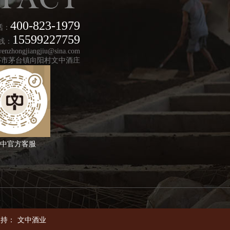
400-823-1979
话：
15599227759
线：
hongjiangjiu@sina.com
怀市茅台镇向阳村文中酒庄
中官方客服
支持：
文中酒业