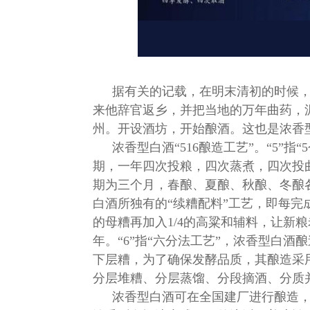
据有关的记载，在明末清初的时候
来他辞官返乡，并把当地的万年曲药，
州。开设酒坊，开始酿酒。这也是浓香
浓香型白酒“516酿造工艺”。“5”
期，一年四次投粮，四次蒸煮，四次投
期为三个月，春酿、夏酿、秋酿、冬酿各
白酒所独有的“续糟配料”工艺，即每完成
的母糟再加入1/4的高粱和辅料，让新
年。“6”指“六分法工艺”，浓香型白
下层糟，为了确保发酵品质，其酿造采
分层堆糟、分层蒸馏、分段摘酒、分质
浓香型白酒可在全国建厂进行酿造