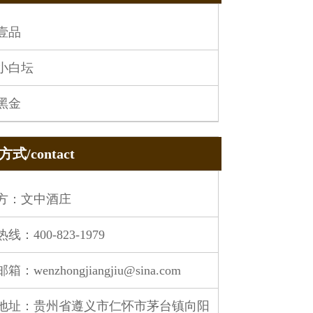
壹品
小白坛
黑金
式/contact
方：文中酒庄
线：400-823-1979
：wenzhongjiangjiu@sina.com
地址：贵州省遵义市仁怀市茅台镇向阳