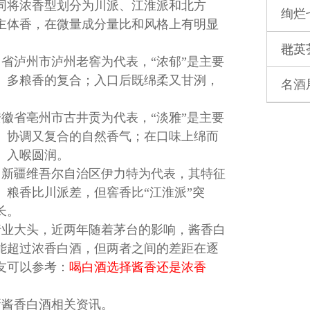
同将浓香型划分为川派、江淮派和北方
绚烂
主体香，在微量成分量比和风格上有明显
群英
七...
省泸州市泸州老窖为代表，“浓郁”是主要
、多粮香的复合；入口后既绵柔又甘洌，
名酒
。
徽省亳州市古井贡为代表，“淡雅”是主要
、协调又复合的自然香气；在口味上绵而
、入喉圆润。
、新疆维吾尔自治区伊力特为代表，其特征
、粮香比川派差，但窖香比“江淮派”突
长。
行业大头，近两年随着茅台的影响，酱香白
能超过浓香白酒，但两者之间的差距在逐
友可以参考：
喝白酒选择酱香还是浓香
新酱香白酒相关资讯。