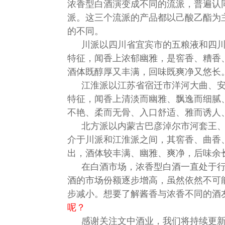
浓香型白酒演变成不同的流派，普遍认
派。这三个流派的产品都以己酸乙酯为
的不同。
川派以四川省宜宾市的五粮液和四川
特征，闻香上浓郁幽雅，是窖香、糟香
酒体既醇厚又丰满，回味既爽净又悠长
江淮派以江苏省宿迁市洋河大曲、安
特征，闻香上清淡而幽雅、飘逸而细腻
不艳、柔而无骨、入口舒适、雅而诱人
北方派以内蒙古巴彦淖尔市河套王
介于川派和江淮派之间，其窖香、曲香
出，酒体较丰满、幽雅、爽净，后味余
在白酒市场，浓香型白酒一直处于
酒的市场份额逐步增高，虽然依然不可
步减小。想要了解酱香与浓香不同的酒
呢？
感谢关注文中酒业，我们将持续更