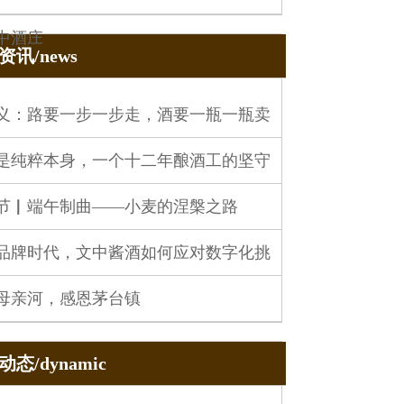
中酒庄
资讯/news
义：路要一步一步走，酒要一瓶一瓶卖
是纯粹本身，一个十二年酿酒工的坚守
节▏端午制曲——小麦的涅槃之路
品牌时代，文中酱酒如何应对数字化挑
母亲河，感恩茅台镇
态/dynamic