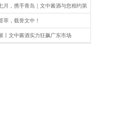
七月，携手青岛｜文中酱酒与您相约第
荟萃，载誉文中！
展丨文中酱酒实力狂飙广东市场