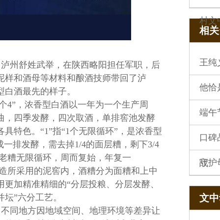
村文
相关
王纯
，泸州舒姓武举，在陕西略阳担任军职，后
泥样和酒母等材料和酿酒技师带回了泸
他恰
型白酒最先的样子。
指“5个4”，浓香型白酒以一年为一个生产周
端午
曲，四季发酵，四次取酒，单排窖池发酵
具特色。“1”指“1个无限循环”，是浓香型
口碑
一排发酵，需去掉1/4的面层糟，剩下3/4
粮老糟无限循环，周而复始，年复一
守护
战
酒酿造所采用的泥窖内，酒糟分为面糟和上中
用更加精准精细的“分层投粮、分层发酵、
并坛”六分工艺。
文中动
，不同地方因地域空间、地理环境等差异让