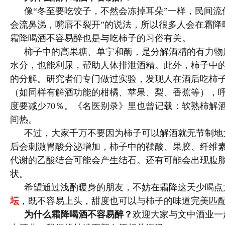
像“冬至要吃饺子，不然会冻掉耳朵”一样，民间流
会流鼻涕，嘴唇不裂开”的说法，所以很多人会在霜降
霜降喝酒不容易醉也是与吃柿子的习俗有关。
柿子中的高果糖、单宁和酶，是分解酒精的有力物
水分，也能利尿，帮助人体排泄酒精。此外，柿子中
的分解。研究者们专门做过实验，发现人在酒后吃柿
（如同样有解酒功能的柑橘、苹果、梨、香蕉等），
度要减少70％。《名医别录》里也曾记载：软熟柿解
间热。
不过，大家千万不要因为柿子可以解酒就无节制地
后会刺激胃酸分泌增加，柿子中的鞣酸、果胶、纤维
代谢的乙酸结合可能会产生结石。还有可能会出现腹
状。
希望通过浅酌暖身的朋友，不妨在霜降这天少喝点
坛
，既不容易上头，甜度也可以与柿子的味道完美匹
为什么霜降喝酒不容易醉？
欢迎大家与文中酒业一