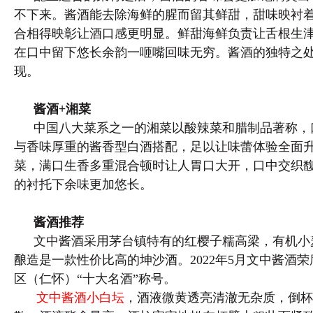
不下来。酱酒能去除海鲜的腥而留其鲜甜，甜味映衬
合相得映彰让酒口感更明显。鲜甜海鲜负责让舌根生
在口中留下悠长余韵一咂嘴回味无穷。酱酒的独特之
现。
酱酒+湘菜
中国八大菜系之一的湘菜以酸辣菜和腊制品著称，
与香味厚重的酱香型白酒搭配，足以让味蕾体验全面
菜，满口生香多重混合顿时让人胃口大开，口中交织
的衬托下余味更加悠长。
酱酒推荐
文中酱酒采用茅台镇特有的红樱子糯高梁，有机小
酿造是一款性价比高的坤沙酒。2022年5月文中酱酒
区（仁怀）“十大名酒”称号。
文中酱酒小白坛
，酒液微黄透亮清澈无杂质，倒杯