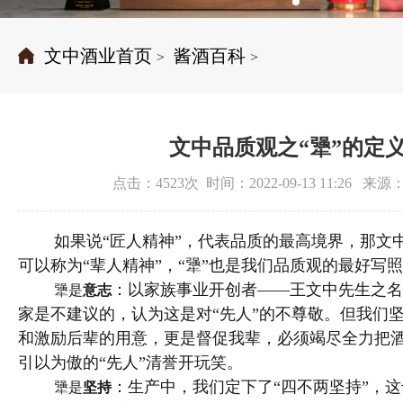
文中酒业首页
酱酒百科
>
>
文中品质观之“犟”的定
点击：4523次 时间：2022-09-13 11:26 
如果说“匠人精神”，代表品质的最高境界，那文
可以称为“辈人精神”，“犟”也是我们品质观的最好写
：以家族事业开创者——王文中先生之名
犟是
意志
家是不建议的，认为这是对“先人”的不尊敬。但我们
和激励后辈的用意，更是督促我辈，必须竭尽全力把
引以为傲的“先人”清誉开玩笑。
：生产中，我们定下了“四不两坚持”，
犟是
坚持