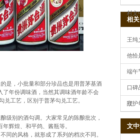
村文
相关
王纯
他恰
端午
道的是，小批量和部分珍品也是用普茅基酒
口碑
入了年份调味酒，当然其调味酒年龄不会
种勾兑工艺，区别于普茅勾兑工艺。
守护
战
陈酿级别的酒勾调。大家常见的陈酿批次，
文中动
百年辉煌、和平鸽、酱瓶等。
出不同的风格，就形成了系列的档次不同。