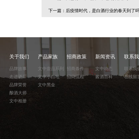
下一篇：后疫情时代，是白酒行业的春天到了
关于我们
产品家族
招商政策
新闻资讯
联系我
品牌故事
文中壹品系列
招商条件
文中动态
联系我
走进酒厂
文中小白坛
招商流程
酱酒百科
在线留
品牌荣誉
文中黑金
酿酒大师
文中相册