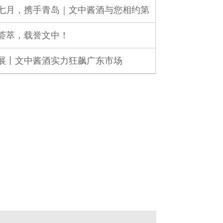
七月，携手青岛｜文中酱酒与您相约第
荟萃，载誉文中！
展丨文中酱酒实力狂飙广东市场