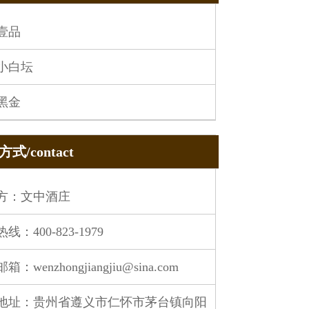
壹品
小白坛
黑金
式/contact
方：文中酒庄
线：400-823-1979
：wenzhongjiangjiu@sina.com
地址：贵州省遵义市仁怀市茅台镇向阳