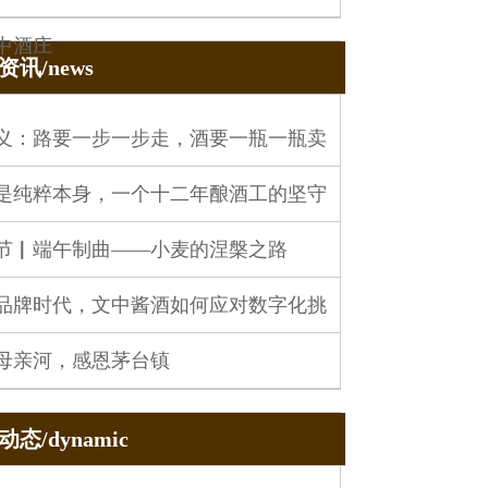
中酒庄
资讯/news
义：路要一步一步走，酒要一瓶一瓶卖
是纯粹本身，一个十二年酿酒工的坚守
节▏端午制曲——小麦的涅槃之路
品牌时代，文中酱酒如何应对数字化挑
母亲河，感恩茅台镇
态/dynamic