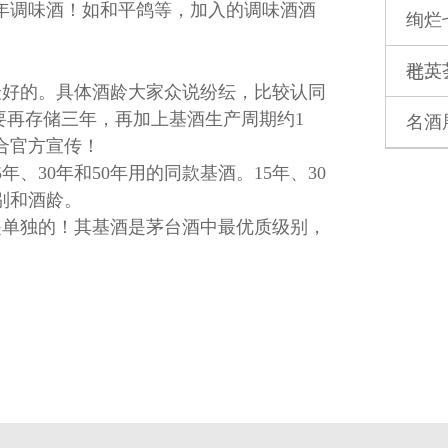
0年调味酒！如和平鸽等，加入的调味酒酒
绚烂
群英
七...
最好的。具体酒龄大家众说纷纭，比较认同
还要再存储三年，再加上基酒生产周期约1
名酒
合官方宣传！
、30年和50年用的同款基酒。15年、30
别和酒龄。
是单独的！其基酒是茅台酒中最优质级别，