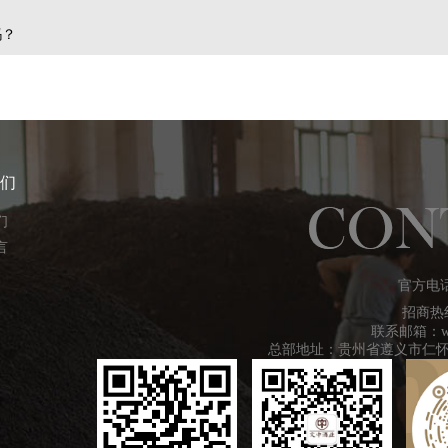
吗？
们
们
言
官方电
招商热
联系邮箱：wenz
总部地址：贵州省遵义市仁